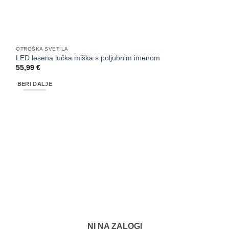
OTROŠKA SVETILA
LED lesena lučka miška s poljubnim imenom
55,99
€
BERI DALJE
NI NA ZALOGI