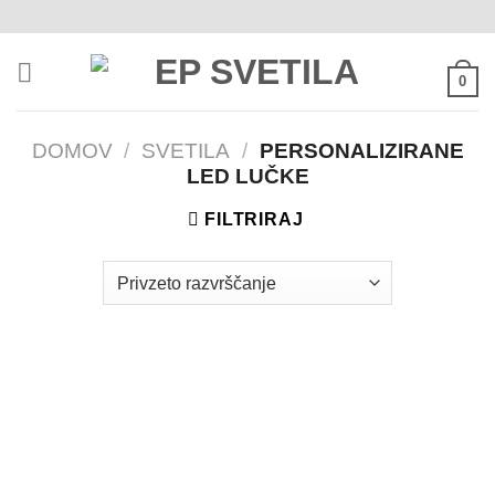
Skoči
na
vsebino
0
DOMOV
/
SVETILA
/
PERSONALIZIRANE
LED LUČKE
FILTRIRAJ