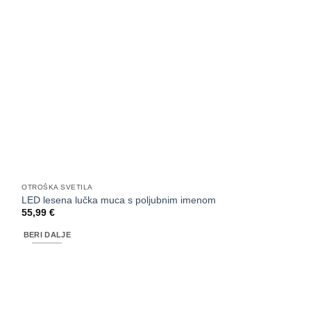
OTROŠKA SVETILA
LED lesena lučka muca s poljubnim imenom
55,99
€
BERI DALJE