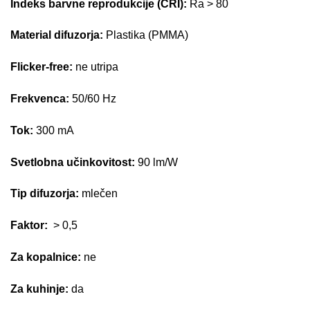
Indeks barvne reprodukcije (CRI):
Ra > 80
Material difuzorja:
Plastika (PMMA)
Flicker-free:
ne utripa
Frekvenca:
50/60 Hz
Tok:
300 mA
Svetlobna učinkovitost:
90 lm/W
Tip difuzorja:
mlečen
Faktor:
> 0,5
Za kopalnice:
ne
Za kuhinje:
da