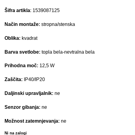
Šifra artikla
: 1539087125
Način montaže:
stropna/stenska
Oblika:
kvadrat
Barva svetlobe:
topla bela-nevtralna bela
Prihodna moč:
12,5 W
Zaščita:
IP40/IP20
Daljinski upravljalnik:
ne
Senzor gibanja:
ne
Možnost zatemnjevanja:
ne
Ni na zalogi