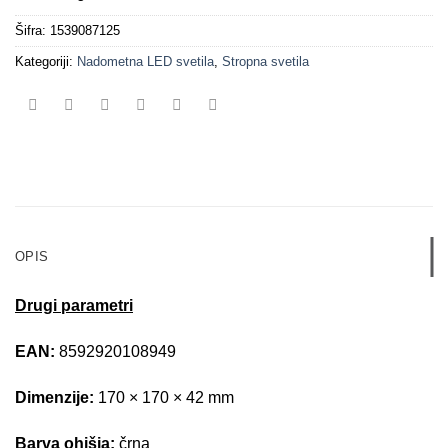
Šifra:
1539087125
Kategoriji:
Nadometna LED svetila
,
Stropna svetila
OPIS
Drugi parametri
EAN:
8592920108949
Dimenzije:
170 × 170 × 42 mm
Barva ohišja:
črna