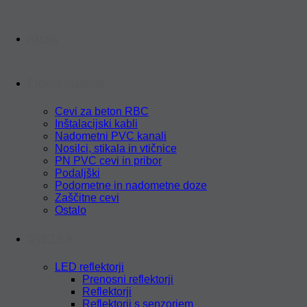
Akcija
Elektro material
Cevi za beton RBC
Inštalacijski kabli
Nadometni PVC kanali
Nosilci, stikala in vtičnice
PN PVC cevi in pribor
Podaljški
Podometne in nadometne doze
Zaščitne cevi
Ostalo
SVETILA
LED reflektorji
Prenosni reflektorji
Reflektorji
Reflektorji s senzorjem