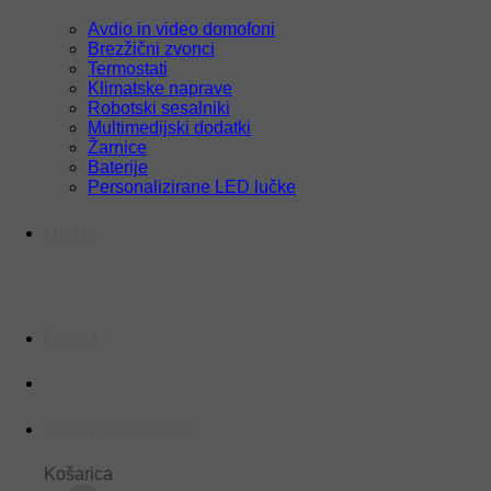
Avdio in video domofoni
Brezžični zvonci
Termostati
Klimatske naprave
Robotski sesalniki
Multimedijski dodatki
Žarnice
Baterije
Personalizirane LED lučke
Ostalo
Prijava
Košarica /
0,00
€
0
Košarica