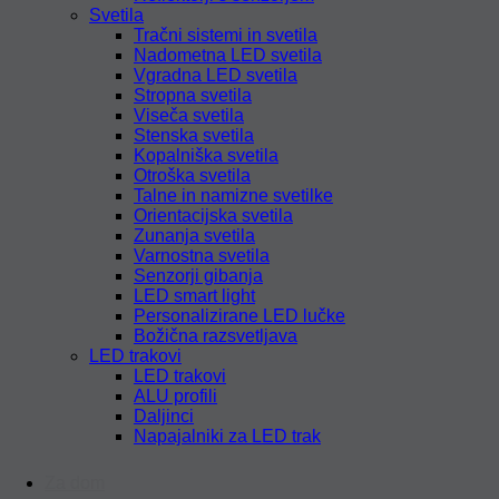
Svetila
Tračni sistemi in svetila
Nadometna LED svetila
Vgradna LED svetila
Stropna svetila
Viseča svetila
Stenska svetila
Kopalniška svetila
Otroška svetila
Talne in namizne svetilke
Orientacijska svetila
Zunanja svetila
Varnostna svetila
Senzorji gibanja
LED smart light
Personalizirane LED lučke
Božična razsvetljava
LED trakovi
LED trakovi
ALU profili
Daljinci
Napajalniki za LED trak
Za dom