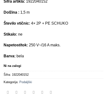
Šifra artikla:
1922040152
Dolžina :
1,5 m
Število vtičnic:
4× 2P + PE SCHUKO
Stikalo:
ne
Napetost/tok:
250 V~/16 A maks.
Barva:
bela
Ni na zalogi
Šifra:
1922040152
Kategorija:
Podaljški