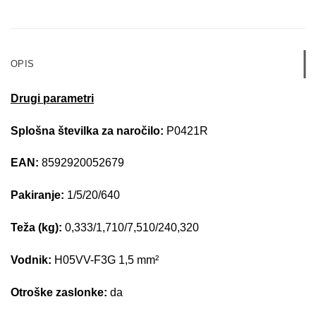
OPIS
Drugi parametri
Splošna številka za naročilo:
P0421R
EAN:
8592920052679
Pakiranje:
1/5/20/640
Teža (kg):
0,333/1,710/7,510/240,320
Vodnik:
H05VV-F3G 1,5 mm²
Otroške zaslonke:
da